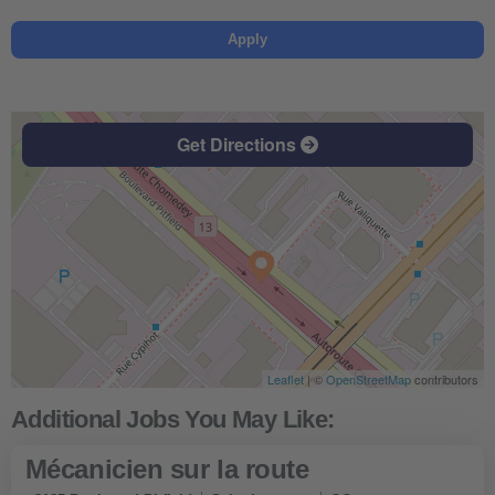
Apply
Get Directions
Leaflet
| ©
OpenStreetMap
contributors
Mécanicien sur la route