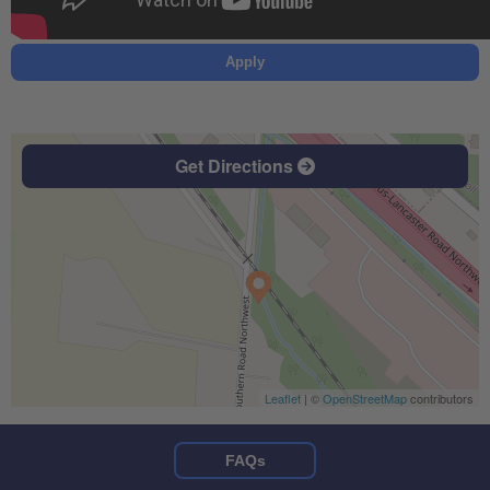
Apply
Get Directions
Leaflet
| ©
OpenStreetMap
contributors
FAQs